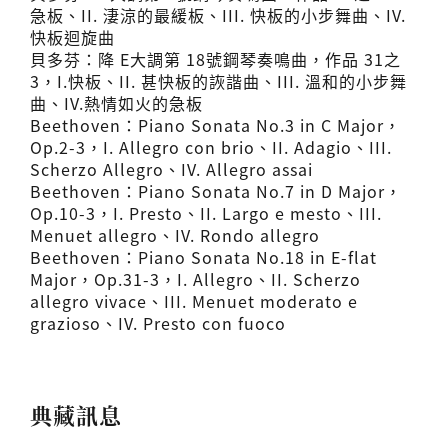
急板、II. 淒涼的最緩板、III. 快板的小步舞曲、IV.
快板迴旋曲
貝多芬：降 E大調第 18號鋼琴奏鳴曲，作品 31之
3，I.快板、II. 甚快板的詼諧曲、III. 溫和的小步舞
曲、IV.熱情如火的急板
Beethoven：Piano Sonata No.3 in C Major，
Op.2-3，I. Allegro con brio、II. Adagio、III.
Scherzo Allegro、IV. Allegro assai
Beethoven：Piano Sonata No.7 in D Major，
Op.10-3，I. Presto、II. Largo e mesto、III.
Menuet allegro、IV. Rondo allegro
Beethoven：Piano Sonata No.18 in E-flat
Major，Op.31-3，I. Allegro、II. Scherzo
allegro vivace、III. Menuet moderato e
grazioso、IV. Presto con fuoco
典藏訊息