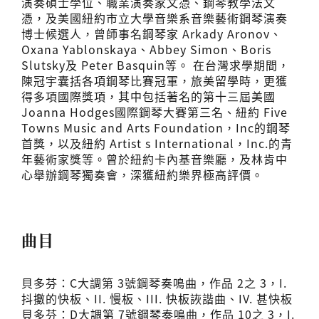
演奏碩士學位、職業演奏家文憑、鋼琴教學法文
憑，及美國紐約市立大學音樂系音樂藝術鋼琴演奏
博士候選人，曾師事名鋼琴家 Arkady Aronov、
Oxana Yablonskaya、Abbey Simon、Boris
Slutsky及 Peter Basquin等。 在台灣求學期間，
陳冠宇囊括各項鋼琴比賽冠軍，旅美留學時，更獲
得多項國際獎項，其中包括著名的第十三屆美國
Joanna Hodges國際鋼琴大賽第三名、紐約 Five
Towns Music and Arts Foundation，Inc的鋼琴
首獎，以及紐約 Artist s International，Inc.的青
年藝術家獎等。曾於紐約卡內基音樂廳，及林肯中
心舉辦鋼琴獨奏會，深獲紐約樂界極高評價。
曲目
貝多芬：C大調第 3號鋼琴奏鳴曲，作品 2之 3，I.
抖擻的快板、II. 慢板、III. 快板詼諧曲、IV. 甚快板
貝多芬：D大調第 7號鋼琴奏鳴曲，作品 10之 3，I.