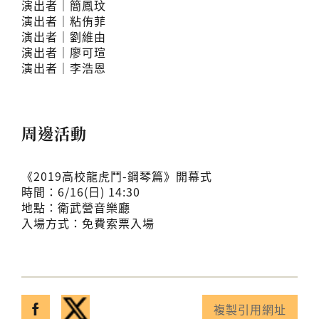
演出者｜簡鳳玟
演出者｜粘侑菲
演出者｜劉維由
演出者｜廖可瑄
演出者｜李浩恩
周邊活動
《2019高校龍虎鬥-鋼琴篇》開幕式
時間：6/16(日) 14:30
地點：衛武營音樂廳
入場方式：免費索票入場
分享至facebook
分享至twitter
複製引用網址