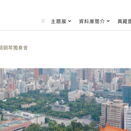
跳到主要內容
:::
主題展
資料庫簡介
典藏
穎鋼琴獨奏會