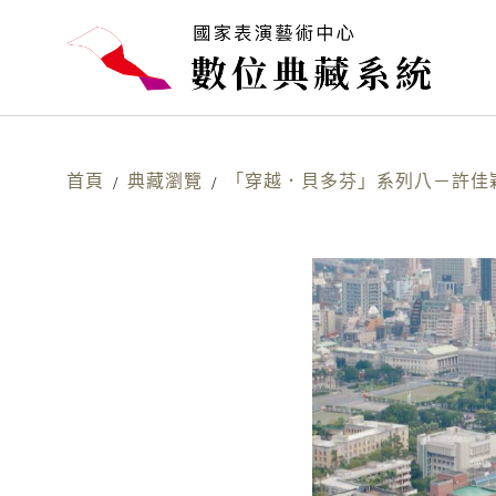
首頁
典藏瀏覽
「穿越．貝多芬」系列八－許佳
/
/