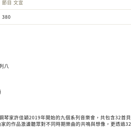
節目
文宣
380
系列八
穎
是鋼琴家許佳穎2019年開始的九個系列音樂會，共包含32首
曲家的作品激盪聽眾對不同時期樂曲的共鳴與想像，更透過3