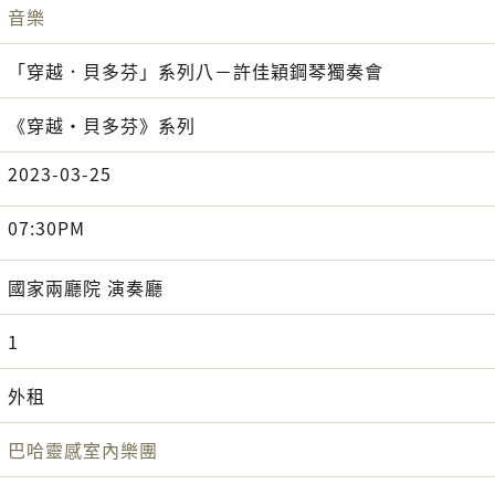
音樂
「穿越．貝多芬」系列八－許佳穎鋼琴獨奏會
《穿越‧貝多芬》系列
2023-03-25
07:30PM
國家兩廳院 演奏廳
1
外租
巴哈靈感室內樂團