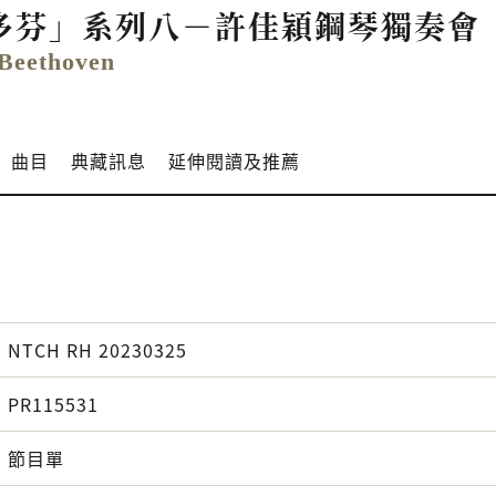
多芬」系列八－許佳穎鋼琴獨奏會
 Beethoven
曲目
典藏訊息
延伸閱讀及推薦
NTCH RH 20230325
PR115531
節目單