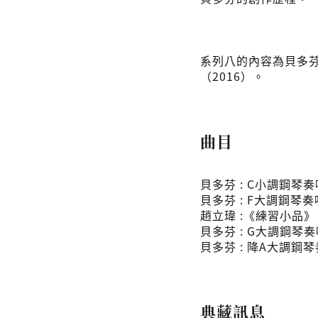
系列八的內容為貝多芬
（2016）。
曲目
貝多芬 : C小調鋼琴奏鳴曲
貝多芬 : F大調鋼琴奏鳴曲
趙立瑋 :《練習小品》Ⅰ
貝多芬 : G大調鋼琴奏鳴曲
貝多芬 : 降A大調鋼琴奏
典藏訊息