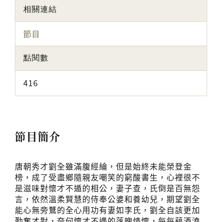
相關連結
節目
點閱數
416
節目簡介
唐朝秀才劉全雖滿腹經綸，但是始終未能榮登金
榜，成了受盡鄉隨親友嘲笑的窮酸書生，心裡很不
是滋味對懷才不遁的相公，妻子查，氏倒是百無怨
言，依然溫柔賢慧的侍奉公婆和養幼兒，期望劉全
能心無旁鶩的全心用功有妻如李氏，劉全自該更加
勤奮才對，奈何懷才不遇的落魄情懷，每每藉酒澆