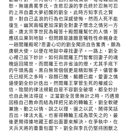
愁，無端責罵李氏，含悲忍淚的李氏終於忍無可忍
的上吊自盡大夢初醒的劉全，此時方知李氏之賢
意，對自己孟浪的行為也深感使悔，然而人死不能
復生，幽冥兩幅更加深劉全對妻子懷念之情另一方
面，唐太宗李世民為報答十殿閻羅幫忙的人情，答
應送瓜果到地獄，但問題是誰願意犧牲性命親身走
一趟閻羅殿呢?思妻心切的劉全聞訊自告奮勇，願為
唐朝大使，以便在地獄中尋找妻子。一路上，劉全
心裡己設下妙計，如何與閻羅王鬥智奪回妻子的魂
魄返回陽世，而閻羅王也非省油的燈，尤其手底下
的牛頭馬面，黑白無常個個更是精如猴子。儘管事
氏已經死之多時，容顏已醜、軀體已腐，愛妻之情
逼使劉全妙計迭出，然閻羅王掌管生死的權威公
信，陰間的律法規範自是不容劉全破壞，都全妙計
也自此無法得逞。 正當劉全苦患無計之時，巧遇曾
因極自己教命而結為拜把兄弟的轉輪王，劉全軟硬
兼施、動之以情、說之以理、逼之以武、鬧得笑話
百出，律法大亂，也害得轉輪王成為眾矢之的，最
後更鬧得連地藏王都出面要來解決。在爭執中，在
天兵天將的重重包圍下，劉全與李氏仍堅持困獸之