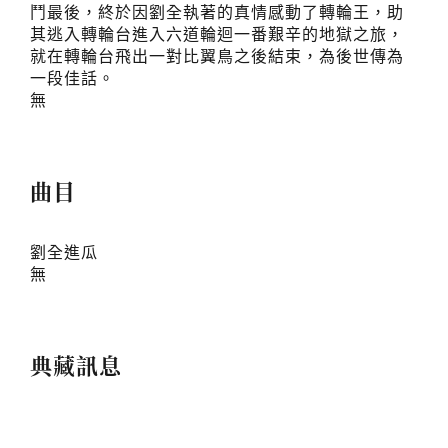
鬥最後，終於因劉全執著的真情感動了轉輪王，助
其逃入轉輪台進入六道輪迴一番艱辛的地獄之旅，
就在轉輪台飛出一對比翼鳥之後結束，為後世傳為
一段佳話。
無
曲目
劉全進瓜
無
典藏訊息