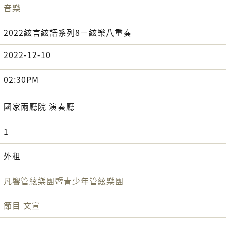
音樂
2022絃言絃語系列8－絃樂八重奏
2022-12-10
02:30PM
國家兩廳院 演奏廳
1
外租
凡響管絃樂團暨青少年管絃樂團
節目
文宣