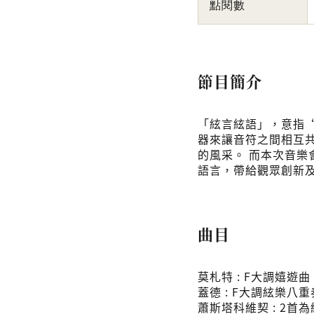
點閱數
節目簡介
「絃言絃語」，意指
器來讓音符之間相互
的風采。 而本次音
語言，帶給觀眾創新
曲目
莫札特 : F大調嬉遊曲 
蓋德 : F大調絃樂八重奏
蕭斯塔科維契 : 2首為